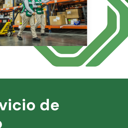
vicio de
o