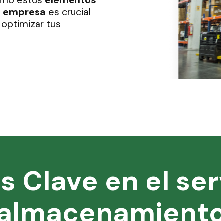
cómo estos
elementos
tu empresa
es crucial
 optimizar tus
s Clave en el ser
almacenamient