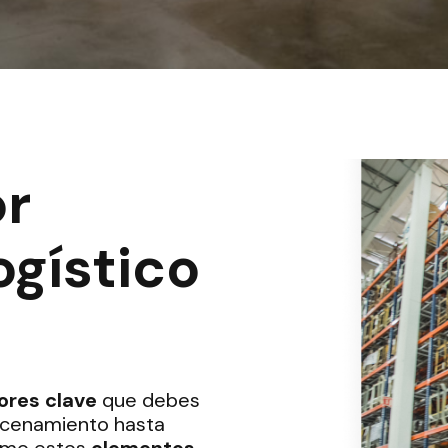
or
ogístico
ores clave
que debes
acenamiento hasta